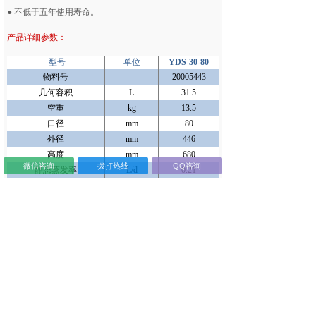
● 不低于五年使用寿命。
产品详细参数：
型号
单位
YDS-30-80
物料号
-
20005443
几何容积
L
31.5
空重
kg
13.5
口径
mm
80
外径
mm
446
高度
mm
680
微信咨询
拨打热线
QQ咨询
静态蒸发率
L/d
0.21
静态保存期
d
147
提筒外径
mm
63
提筒高度
mm
120/276
提筒数量
ea
6
0.5ml
ea
2244
细管容量
(
单
层
)
0.25ml
ea
5022
0.5ml
ea
3624
细管容量
(
双
层
)
0.25ml
ea
8460
可选锁盖
ea
√