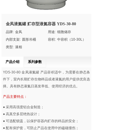
金凤液氮罐 贮存型液氮容器 YDS-30-80
品牌:
金凤
用途:
细胞储存
内部支架:
圆形吊桶
容积:
中容积（10-30L）
类型:
液相
产品介绍
系列参数
YDS-30-80
金凤液氮罐
产品容积适中，为需要在静态条
件下，室内长期贮存生物样品或者液氮的用户提供优良选
择。具有静态液氮日蒸发率低、使用经济的优点。
产品主要特点：
● 采用高强度铝合金制造；
● 高真空多层绝热设计；
● 可选配锁盖，以保护容器内贮存的样品的安全；
● 配有保护套，可防止产品在使用中的磕碰撞伤；