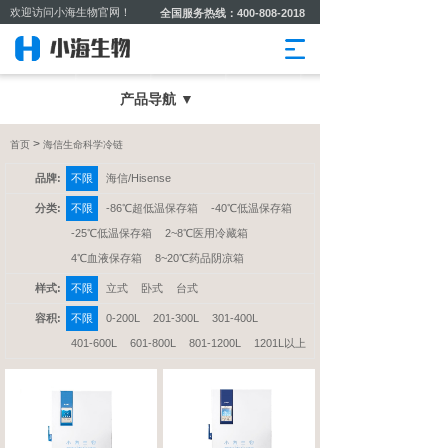
欢迎访问小海生物官网！
全国服务热线：400-808-2018
产品导航 ▼
>
首页
海信生命科学冷链
品牌:
不限
海信/Hisense
分类:
不限
-86℃超低温保存箱
-40℃低温保存箱
-25℃低温保存箱
2~8℃医用冷藏箱
4℃血液保存箱
8~20℃药品阴凉箱
样式:
不限
立式
卧式
台式
容积:
不限
0-200L
201-300L
301-400L
401-600L
601-800L
801-1200L
1201L以上