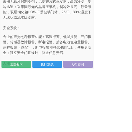
采用无氟环保制冷剂：风冷翅片式蒸发器，高效冷凝，制
冷迅速；采用国际知名品牌压缩机，制冷效果高，静音节
能，双层钢化镀LOW-E膜玻璃门体，25℃、80％湿度下
无珠状或流水级凝露。
安全系统：
专业的声光七种报警功能：高温报警、低温报警、开门报
警、传感器故障报警、断电报警、后备电池低电量报警、
远程报警（选配）；断电报警能持续48h以上，使用更安
全；独立安全门锁设计，防止任意开启。
人性化设计：
微信咨询
拨打热线
QQ咨询
HC-5L260、HC-5L360内箱体采用HIPS工程塑料，耐磨
抗酸；HC-5L1000内箱采用优质钢板喷涂工艺处理，耐
冲击抗变形；
LED冷光源照明，节能环保，独立可控，可调节带标签条
的搁架，随心所欲调配空间；万向轮设计，更加方便移
动；测试孔功能设计，方便用户自行添加第三方检测传感
器；低噪音设计，运行更静音；187V-242V宽电压设
计；断电记忆功能。
上一个：
HC-5L1000BP海信医用冷藏箱