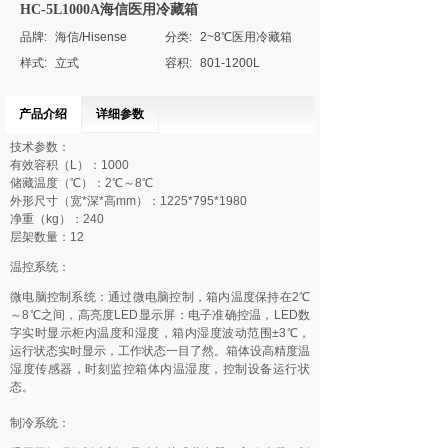
HC-5L1000A海信医用冷藏箱
品牌:
海信/Hisense
分类:
2~8℃医用冷藏箱
样式:
立式
容积:
801-1200L
产品介绍
详细参数
技术参数：
有效容积（L）：1000
储藏温度（℃）：2℃～8℃
外形尺寸（宽*深*高mm）：1225*795*1980
净重（kg）：240
层架数量：12
温控系统：
微电脑控制系统：通过微电脑控制，箱内温度保持在2℃
～8℃之间，高亮度LED显示屏：电子准确控温，LED数
字实时显示柜内温度和湿度，箱内湿度波动范围±3℃，
运行状态实时显示，工作状态一目了然。箱体设高精度温
湿度传感器，时刻监控箱体内温湿度，控制设备运行状
态。
制冷系统：