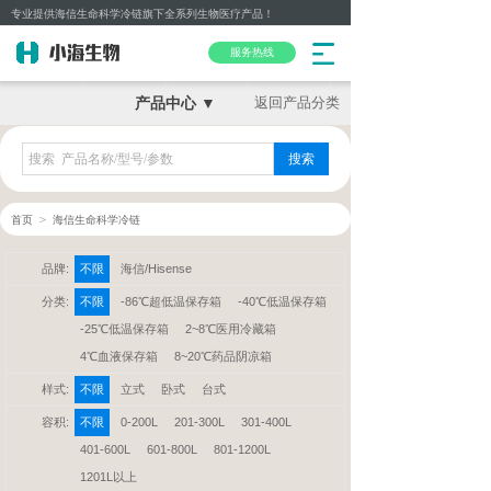
专业提供海信生命科学冷链旗下全系列生物医疗产品！
服务热线
产品中心 ▼
返回产品分类
搜索
＞
首页
海信生命科学冷链
品牌:
不限
海信/Hisense
分类:
不限
-86℃超低温保存箱
-40℃低温保存箱
-25℃低温保存箱
2~8℃医用冷藏箱
4℃血液保存箱
8~20℃药品阴凉箱
样式:
不限
立式
卧式
台式
容积:
不限
0-200L
201-300L
301-400L
401-600L
601-800L
801-1200L
1201L以上