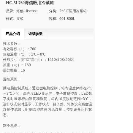
HC-5L760海信医用冷藏箱
品牌:
海信/Hisense
分类:
2~8℃医用冷藏箱
样式:
立式
容积:
601-800L
产品介绍
详细参数
技术参数：
有效容积（L）：760
储藏温度（℃）：2℃～8℃
外形尺寸（宽*深*高mm）：1010x708x2034
净重（kg）：160
层架数量：16
温控系统：
微电脑控制系统：通过微电脑控制，箱内温度保持在2℃
～8℃之间，高亮度LED显示屏：电子准确控温，LED数
字实时显示柜内温度和湿度，箱内湿度波动范围±3℃，
运行状态实时显示，工作状态一目了然。箱体设高精度温
湿度传感器，时刻监控箱体内温湿度，控制设备运行状
态。
制冷系统：