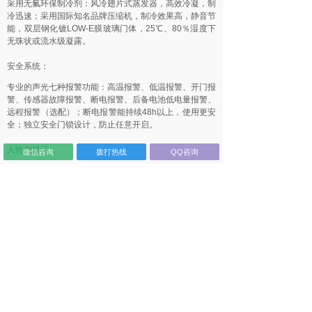
采用无氟环保制冷剂：风冷翅片式蒸发器，高效冷凝，制
冷迅速；采用国际知名品牌压缩机，制冷效果高，静音节
能，双层钢化镀LOW-E膜玻璃门体，25℃、80％湿度下
无珠状或流水级凝露。
安全系统：
专业的声光七种报警功能：高温报警、低温报警、开门报
警、传感器故障报警、断电报警、后备电池低电量报警、
远程报警（选配）；断电报警能持续48h以上，使用更安
全；独立安全门锁设计，防止任意开启。
人性化设计：
微信咨询
拨打热线
QQ咨询
HC-5L260、HC-5L360内箱体采用HIPS工程塑料，耐磨
抗酸；HC-5L1000内箱采用优质钢板喷涂工艺处理，耐
冲击抗变形；
LED冷光源照明，节能环保，独立可控，可调节带标签条
的搁架，随心所欲调配空间；万向轮设计，更加方便移
动；测试孔功能设计，方便用户自行添加第三方检测传感
器；低噪音设计，运行更静音；187V-242V宽电压设
计；断电记忆功能。
上一个：
HC-5L1000A海信医用冷藏箱