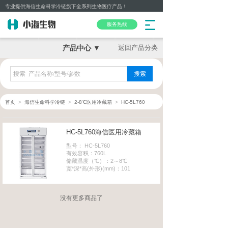
专业提供海信生命科学冷链旗下全系列生物医疗产品！
服务热线
产品中心 ▼
返回产品分类
搜索
＞
＞
＞
首页
海信生命科学冷链
2-8℃医用冷藏箱
HC-5L760
HC-5L760海信医用冷藏箱
型号： HC-5L760
有效容积：760L
储藏温度（℃）：2～8℃
宽*深*高(外形)(mm)：101
没有更多商品了