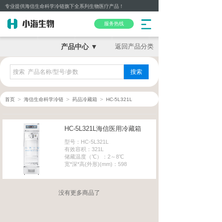
专业提供海信生命科学冷链旗下全系列生物医疗产品！
服务热线
产品中心 ▼
返回产品分类
搜索
＞
＞
＞
首页
海信生命科学冷链
药品冷藏箱
HC-5L321L
HC-5L321L海信医用冷藏箱
型号：HC-5L321L
有效容积：321L
储藏温度（℃）：2～8℃
宽*深*高(外形)(mm)：598
没有更多商品了