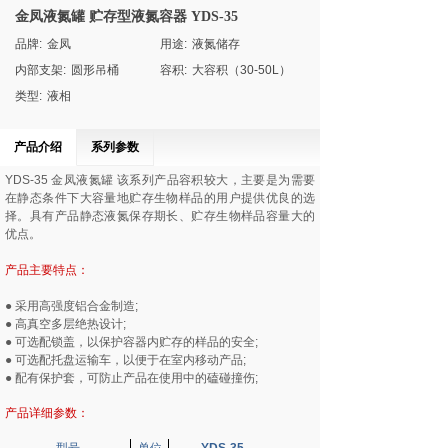
金凤液氮罐 贮存型液氮容器 YDS-35
品牌:
金凤
用途:
液氮储存
内部支架:
圆形吊桶
容积:
大容积（30-50L）
类型:
液相
产品介绍
系列参数
YDS-35
金凤液氮罐
该系列产品容积较大，主要是为需要
在静态条件下大容量地贮存生物样品的用户提供优良的选
择。具有产品静态液氮保存期长、贮存生物样品容量大的
优点。
产品主要特点：
● 采用高强度铝合金制造;
● 高真空多层绝热设计;
● 可选配锁盖，以保护容器内贮存的样品的安全;
● 可选配托盘运输车，以便于在室内移动产品;
● 配有保护套，可防止产品在使用中的磕碰撞伤;
产品详细参数：