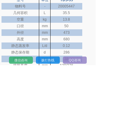
型号
单位
YDS-35
物料号
-
20005447
几何容积
L
35.5
空重
kg
13.8
口径
mm
50
外径
mm
473
高度
mm
680
静态蒸发率
L/d
0.12
静态保存期
d
286
提筒外径
mm
38
微信咨询
拨打热线
QQ咨询
提筒高度
mm
120/276
提筒数量
ea
6
0.5ml
ea
792
细管容量(单层)
0.25ml
ea
1788
0.5ml
ea
1284
细管容量(双层)
0.25ml
ea
2832
可选锁盖
ea
√
上一个：
金凤液氮罐 贮存型液氮容器 YDS-35-80
下一个：
金凤液氮罐 贮存型液氮容器 YDS-30-125