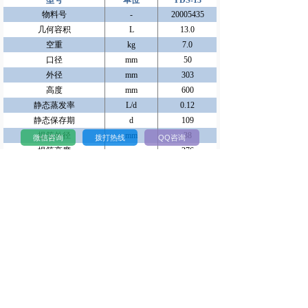
型号
单位
YDS-13
物料号
-
20005435
几何容积
L
13.0
空重
kg
7.0
口径
mm
50
外径
mm
303
高度
mm
600
静态蒸发率
L/d
0.12
静态保存期
d
109
提筒外径
mm
38
微信咨询
拨打热线
QQ咨询
提筒高度
mm
276
提筒数量
ea
6
0.5ml
ea
-
细管容量
(
单层
)
0.25ml
ea
-
0.5ml
ea
1284
细管容量
(
双层
)
0.25ml
ea
2832
可选锁盖
ea
√
上一个：
金凤液氮容器 贮存型液氮罐 YDS-12-90
下一个：
金凤液氮罐 贮存型液氮容器 YDS-10A