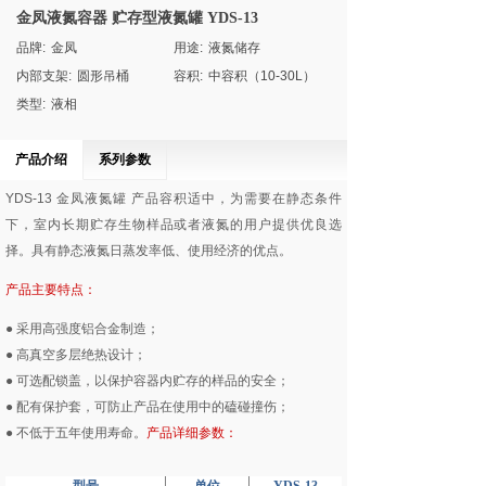
金凤液氮容器 贮存型液氮罐 YDS-13
品牌:
金凤
用途:
液氮储存
内部支架:
圆形吊桶
容积:
中容积（10-30L）
类型:
液相
产品介绍
系列参数
YDS-13
金凤液氮罐
产品容积适中，为需要在静态条件
下，室内长期贮存生物样品或者液氮的用户提供优良选
择。具有静态液氮日蒸发率低、使用经济的优点。
产品主要特点：
● 采用高强度铝合金制造；
● 高真空多层绝热设计；
● 可选配锁盖，以保护容器内贮存的样品的安全；
● 配有保护套，可防止产品在使用中的磕碰撞伤；
● 不低于五年使用寿命。
产品详细参数：