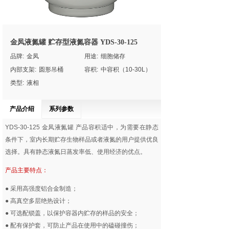
金凤液氮罐 贮存型液氮容器 YDS-30-125
品牌:
金凤
用途:
细胞储存
内部支架:
圆形吊桶
容积:
中容积（10-30L）
类型:
液相
产品介绍
系列参数
YDS-30-125
金凤液氮罐
产品容积适中，为需要在静态
条件下，室内长期贮存生物样品或者液氮的用户提供优良
选择。具有静态液氮日蒸发率低、使用经济的优点。
产品主要特点：
● 采用高强度铝合金制造；
● 高真空多层绝热设计；
● 可选配锁盖，以保护容器内贮存的样品的安全；
● 配有保护套，可防止产品在使用中的磕碰撞伤；