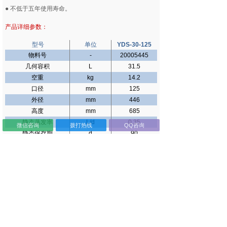
● 不低于五年使用寿命。
产品详细参数：
型号
单位
YDS-30-125
物料号
-
20005445
几何容积
L
31.5
空重
kg
14.2
口径
mm
125
外径
mm
446
高度
mm
685
静态蒸发率
L/d
0.35
微信咨询
拨打热线
QQ咨询
静态保存期
d
90
提筒外径
mm
97
提筒高度
mm
120/276
提筒数量
ea
6
0.5ml
ea
5124
细管容量(单
层)
0.25ml
ea
11952
0.5ml
ea
9048
细管容量(双
层)
0.25ml
ea
19944
可选锁盖
ea
√