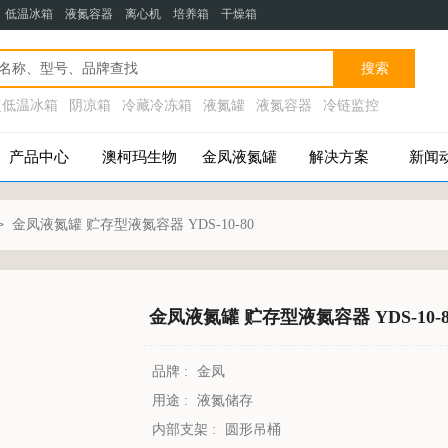
：低温
冰箱
液氮容器 离心机 培养箱 干燥箱
搜索
超低温冰箱
阴凉箱
冷藏冷冻箱
液氮罐
液氮容器
冷链监控
产品中心
澳柯玛生物
金凤液氮罐
解决方案
新闻
金凤液氮罐 贮存型液氮容器 YDS-10-80
>
金凤液氮罐 贮存型液氮容器 YDS-10-8
品牌 :
金凤
用途 :
液氮储存
内部支架 :
圆形吊桶