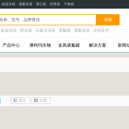
：低温
冰箱
液氮容器 离心机 培养箱 干燥箱
搜索
超低温冰箱
阴凉箱
冷藏冷冻箱
液氮罐
液氮容器
冷链监控
产品中心
澳柯玛生物
金凤液氮罐
解决方案
新闻
图文
全图