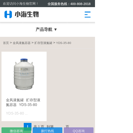
欢迎访问小海生物官网！
全国服务热线：400-808-2018
产品导航 ▼
>
>
>
首页
金凤液氮容器
贮存型液氮罐
YDS-35-80
金凤液氮罐
贮存型液
氮容器
YDS-35-80
YDS-35-80
...
1
共
1
页
到第
页
微信咨询
拨打热线
QQ咨询