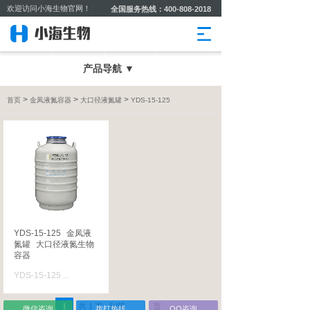
欢迎访问小海生物官网！
全国服务热线：400-808-2018
产品导航 ▼
>
>
>
首页
金凤液氮容器
大口径液氮罐
YDS-15-125
YDS-15-125
金凤液
氮罐
大口径液氮生物
容器
YDS-15-125
...
1
共
1
页
到第
页
微信咨询
拨打热线
QQ咨询