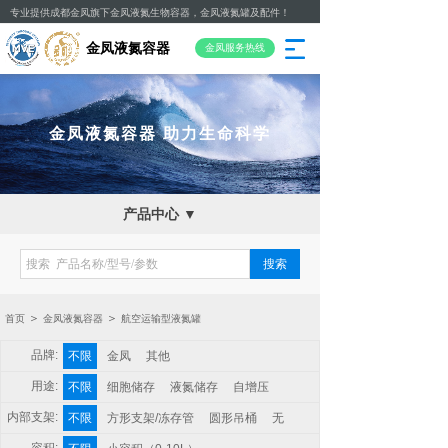
专业提供成都金凤旗下金凤液氮生物容器，金凤液氮罐及配件！
金凤液氮容器
金凤服务热线
金凤液氮容器
助力生命科学
产品中心 ▼
搜索
＞
＞
首页
金凤液氮容器
航空运输型液氮罐
品牌:
不限
金凤
其他
用途:
不限
细胞储存
液氮储存
自增压
内部支架:
不限
方形支架/冻存管
圆形吊桶
无