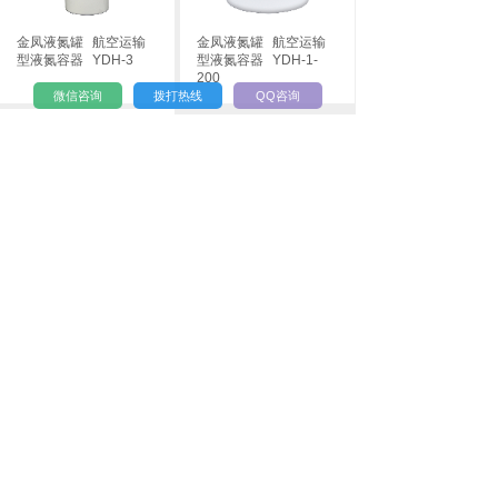
金凤液氮罐
航空运输
金凤液氮罐
航空运输
型液氮容器
YDH-3
型液氮容器
YDH-1-
200
微信咨询
拨打热线
QQ咨询
金凤液氮罐
航空运输
型液氮容器
YDH-1-
127
1
共
1
页
到第
页
© 2016-2026 四川小海生物科技有限公司 版权所有
川公网安备 51010802000921号
川蓉食药监械经营备20190587号
蜀ICP备19008586号