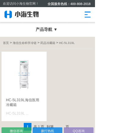
欢迎访问小海生物官网！
全国服务热线：400-808-2018
产品导航 ▼
>
>
>
首页
海信生命科学冷链
药品冷藏箱
HC-5L319L
HC-5L319L海信医用
冷藏箱
HC-5L319L
...
1
共
1
页
到第
页
微信咨询
拨打热线
QQ咨询