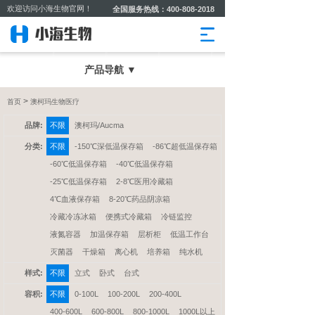
欢迎访问小海生物官网！
全国服务热线：400-808-2018
产品导航 ▼
>
首页
澳柯玛生物医疗
品牌:
不限
澳柯玛/Aucma
分类:
不限
-150℃深低温保存箱
-86℃超低温保存箱
-60℃低温保存箱
-40℃低温保存箱
-25℃低温保存箱
2-8℃医用冷藏箱
4℃血液保存箱
8-20℃药品阴凉箱
冷藏冷冻冰箱
便携式冷藏箱
冷链监控
液氮容器
加温保存箱
层析柜
低温工作台
灭菌器
干燥箱
离心机
培养箱
纯水机
样式:
不限
立式
卧式
台式
容积:
不限
0-100L
100-200L
200-400L
400-600L
600-800L
800-1000L
1000L以上