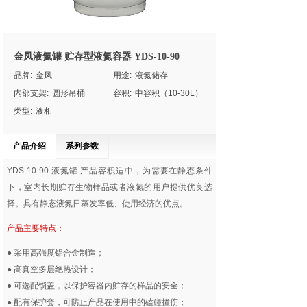
金凤液氮罐 贮存型液氮容器 YDS-10-90
品牌:
金凤
用途:
液氮储存
内部支架:
圆形吊桶
容积:
中容积（10-30L）
类型:
液相
产品介绍
系列参数
YDS-10-90
液氮罐
产品容积适中，为需要在静态条件
下，室内长期贮存生物样品或者液氮的用户提供优良选
择。具有静态液氮日蒸发率低、使用经济的优点。
产品主要特点：
● 采用高强度铝合金制造；
● 高真空多层绝热设计；
● 可选配锁盖，以保护容器内贮存的样品的安全；
● 配有保护套，可防止产品在使用中的磕碰撞伤；