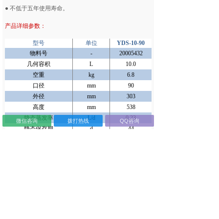
● 不低于五年使用寿命。
产品详细参数：
型号
单位
YDS-10-90
物料号
-
20005432
几何容积
L
10.0
空重
kg
6.8
口径
mm
90
外径
mm
303
高度
mm
538
静态蒸发率
L/d
0.23
微信咨询
拨打热线
QQ咨询
静态保存期
d
44
提筒外径
mm
70
提筒高度
mm
120
提筒数量
ea
6
0.5ml
ea
细管容量
(
单
层
)
0.25ml
ea
0.5ml
ea
细管容量
(
双
层
)
0.25ml
ea
-
可选锁盖
ea
√