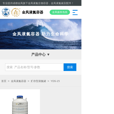
专业提供成都金凤旗下金凤液氮生物容器，金凤液氮罐及配件！
金凤液氮容器
金凤服务热线
金凤液氮容器
助力生命科学
产品中心 ▼
搜索
＞
＞
＞
首页
金凤液氮容器
贮存型液氮罐
YDS-15